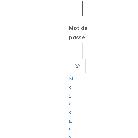
Mot de
passe
M
o
t
d
e
p
a
s